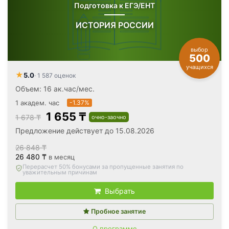
Подготовка к ЕГЭ/ЕНТ
ИСТОРИЯ РОССИИ
выбор
500
учащихся
★
5.0
· 1 587 оценок
Объем: 16 ак.час/мес.
1 академ. час
-1.37%
1 655 ₸
1 678 ₸
очно-заочно
Предложение действует до 15.08.2026
26 848 ₸
26 480 ₸
в месяц
Вернём все оплаченные деньги
, если откажетесь после
первого занятия
Выбрать
Пробное занятие
О программе