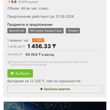
★
5.0
· 15 978 оценок
Объем: 48 ак.час. в мес.
Предложение действует до 31.08.2026
Предметы в предложении
Биология
История Казахстана
Химия
1 академ. час
-1.36%
1 456.33 ₸
1 476.46 ₸
70 870 ₸
69 904 ₸
в месяц
Вернём все оплаченные деньги
, если откажетесь после
первого занятия
Выбрать
Выгоднее на 12 336 ₸, чем по отдельности!
Пробное занятие