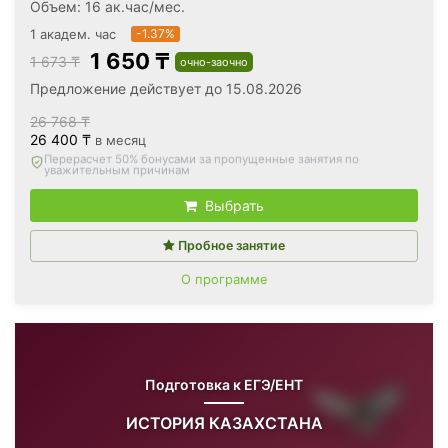
Объем: 16 ак.час/мес.
1 академ. час
-1.37%
1 650 ₸
1 673 ₸
очно-заочно
Предложение действует до 15.08.2026
26 768 ₸
26 400 ₸
в месяц
Вернём все оплаченные деньги
, если откажетесь после
первого занятия
Выбрать
Пробное занятие
О программе
Подготовка к ЕГЭ/ЕНТ
ИСТОРИЯ КАЗАХСТАНА