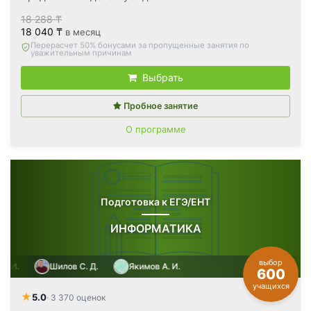
18 288 ₸
18 040 ₸
в месяц
Вернём все оплаченные деньги
, если откажетесь после
первого занятия
Выбрать
Пробное занятие
О программе
Подготовка к ЕГЭ/ЕНТ
ИНФОРМАТИКА
выбор
.
Шилов С. Д.
Якимов А. И.
600
учащихся
★
5.0
· 3 370 оценок