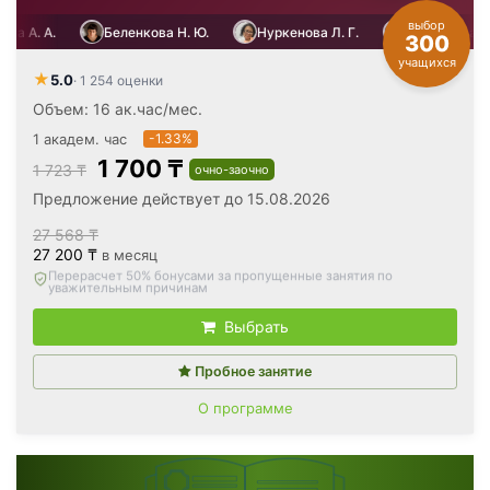
выбор
.
Беленкова Н. Ю.
Нуркенова Л. Г.
Усольцева А. А.
300
учащихся
★
5.0
· 1 254 оценки
Объем: 16 ак.час/мес.
1 академ. час
-1.33%
1 700 ₸
1 723 ₸
очно-заочно
Предложение действует до 15.08.2026
27 568 ₸
27 200 ₸
в месяц
Вернём все оплаченные деньги
, если откажетесь после
первого занятия
Выбрать
Пробное занятие
О программе