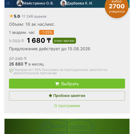
выбор
.
Майстренко О. В.
Дарбаева К. И.
2700
учащихся
★
5.0
· 11 246 оценок
Объем: 16 ак.час/мес.
1 академ. час
-1.35%
1 680 ₸
1 703 ₸
очно-заочно
Предложение действует до 15.08.2026
27 248 ₸
26 880 ₸
в месяц
Вернём все оплаченные деньги
, если откажетесь после
первого занятия
Выбрать
Пробное занятие
О программе