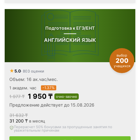
Подготовка к ЕГЭ/ЕНТ
АНГЛИЙСКИЙ ЯЗЫК
выбор
200
учащихся
★
5.0
· 803 оценки
Объем: 16 ак.час/мес.
1 академ. час
-1.37%
1 950 ₸
1 977 ₸
очно-заочно
Предложение действует до 15.08.2026
31 632 ₸
31 200 ₸
в месяц
Вернём все оплаченные деньги
, если откажетесь после
первого занятия