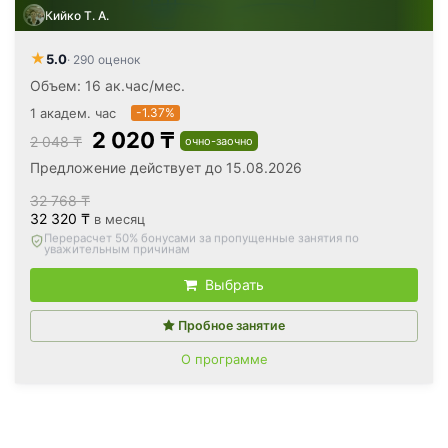
Кийко Т. А.
★
5.0
· 290 оценок
Объем: 16 ак.час/мес.
1 академ. час
-1.37%
2 020 ₸
2 048 ₸
очно-заочно
Предложение действует до 15.08.2026
32 768 ₸
32 320 ₸
в месяц
Вернём все оплаченные деньги
, если откажетесь после
первого занятия
Выбрать
Пробное занятие
О программе