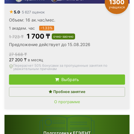
1300
учащихся
★
5.0
· 5 627 оценок
Объем: 16 ак.час/мес.
1 академ. час
-1.33%
1 700 ₸
1 723 ₸
очно-заочно
Предложение действует до 15.08.2026
27 568 ₸
27 200 ₸
в месяц
Вернём все оплаченные деньги
, если откажетесь после
первого занятия
Выбрать
Пробное занятие
О программе
Подготовка к ЕГЭ/ЕНТ