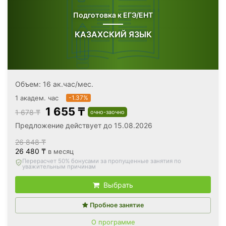
Подготовка к ЕГЭ/ЕНТ
КАЗАХСКИЙ ЯЗЫК
Объем: 16 ак.час/мес.
1 академ. час
-1.37%
1 655 ₸
1 678 ₸
очно-заочно
Предложение действует до 15.08.2026
26 848 ₸
26 480 ₸
в месяц
Вернём все оплаченные деньги
, если откажетесь после
первого занятия
Выбрать
Пробное занятие
О программе