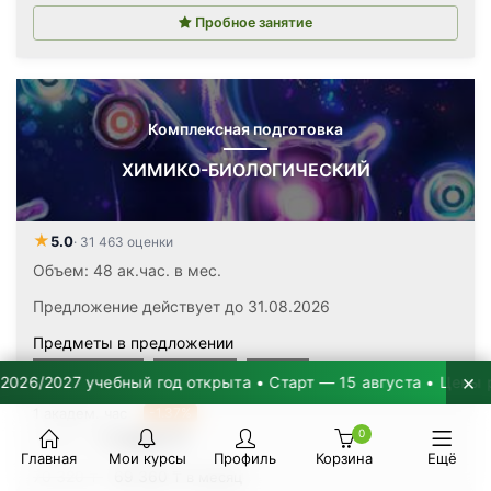
Пробное занятие
Комплексная подготовка
ХИМИКО-БИОЛОГИЧЕСКИЙ
★
5.0
· 31 463 оценки
Объем: 48 ак.час. в мес.
Предложение действует до 31.08.2026
Предметы в предложении
Русский язык
Биология
Химия
×
 открыта • Старт — 15 августа • Цены растут на 2–3% каждые 
1 академ. час
-1.37%
1 445 ₸
0
1 465 ₸
Главная
Мои курсы
Профиль
Корзина
Ещё
70 320 ₸
69 360 ₸
в месяц