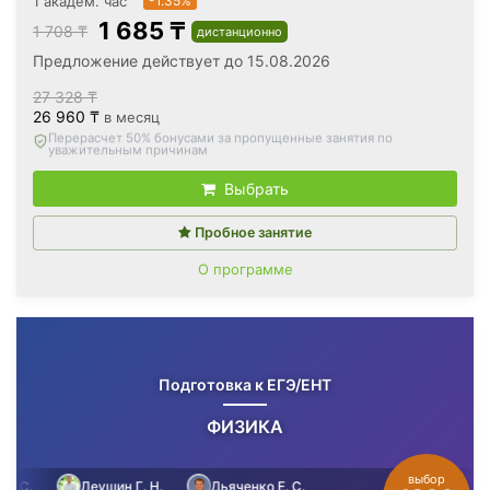
1 академ. час
-1.35%
1 685 ₸
1 708 ₸
дистанционно
Предложение действует до 15.08.2026
27 328 ₸
26 960 ₸
в месяц
Вернём все оплаченные деньги
, если откажетесь после
первого занятия
Выбрать
Пробное занятие
О программе
Подготовка к ЕГЭ/ЕНТ
ФИЗИКА
выбор
.
Леушин Г. Н.
Дьяченко Е. С.