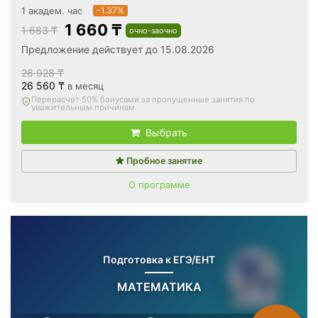
1 академ. час
-1.37%
1 660 ₸
1 683 ₸
очно-заочно
Предложение действует до 15.08.2026
26 928 ₸
26 560 ₸
в месяц
Вернём все оплаченные деньги
, если откажетесь после
первого занятия
Выбрать
Пробное занятие
О программе
Подготовка к ЕГЭ/ЕНТ
МАТЕМАТИКА