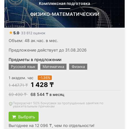
Комплексная подготовка
ФИЗИКО-МАТЕМАТИЧЕСКИЙ
★
5.0
· 33 612 оценок
Объем: 48 ак.час. в мес.
Предложение действует до 31.08.2026
Предметы в предложении
Русский язык
Математика
Физика
1 академ. час
-1.36%
1 428 ₸
1 447.71 ₸
69 490 ₸
68 544 ₸
в месяц
Вернём все оплаченные деньги
, если откажетесь после
первого занятия
Выбрать
Выгоднее на 12 096 ₸, чем по отдельности!