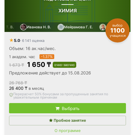
ХИМИЯ
выбор
.
Иванова Н. В.
Мейрамова Г. Е.
Мига Т. В.
1100
учащихся
★
5.0
· 6 141 оценка
Объем: 16 ак.час/мес.
1 академ. час
-1.37%
1 650 ₸
1 673 ₸
очно-заочно
Предложение действует до 15.08.2026
26 768 ₸
26 400 ₸
в месяц
Вернём все оплаченные деньги
, если откажетесь после
первого занятия
Выбрать
Пробное занятие
О программе