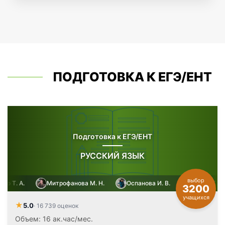
ПОДГОТОВКА К ЕГЭ/ЕНТ
Подготовка к ЕГЭ/ЕНТ
РУССКИЙ ЯЗЫК
выбор
.
Митрофанова М. Н.
Оспанова И. В.
Кийко Т. А.
3200
учащихся
★
5.0
· 16 739 оценок
Объем: 16 ак.час/мес.