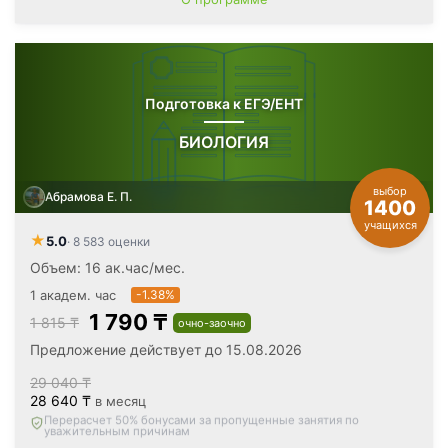
Подготовка к ЕГЭ/ЕНТ
БИОЛОГИЯ
выбор
Абрамова Е. П.
1400
учащихся
★
5.0
· 8 583 оценки
Объем: 16 ак.час/мес.
1 академ. час
-1.38%
1 790 ₸
1 815 ₸
очно-заочно
Предложение действует до 15.08.2026
29 040 ₸
28 640 ₸
в месяц
Вернём все оплаченные деньги
, если откажетесь после
первого занятия