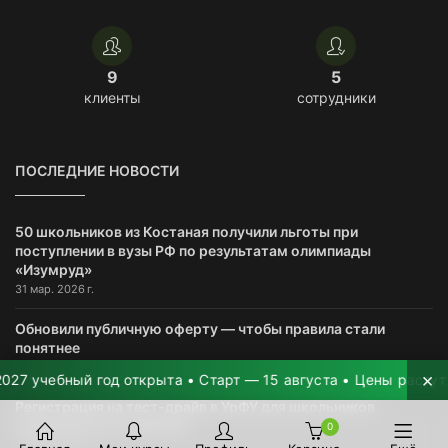
9
5
клиенты
сотрудники
ПОСЛЕДНИЕ НОВОСТИ
50 школьников из Костаная получили льготы при
поступлении в вузы РФ по результатам олимпиады
«Изумруд»
31 мар. 2026 г.
Обновили публичную оферту — чтобы правила стали
понятнее
12 мар. 2026 г.
×
учебный год открыта • Старт — 15 августа • Цены растут на 2
Регистрация на тест-драйв в УрФУ для школьников
завершается 15 февраля
0
10 февр. 2026 г.