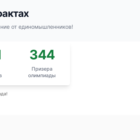
фактах
ение от единомышленников!
1
344
и
Призера
в
олимпиады
ода!