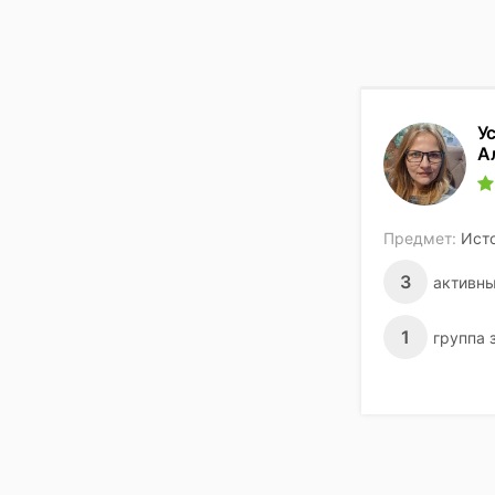
У
А
Предмет:
Ист
3
активны
1
группа 