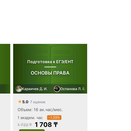
Подготовка к ЕГЭ/ЕНТ
ОСНОВЫ ПРАВА
Караичев Д. И.
Оспанова Л. Б.
★
5.0
· 7 оценок
Объем: 16 ак.час/мес.
1 академ. час
-1.39%
1 708 ₸
1 732 ₸