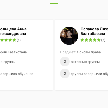
сольцева Анна
Оспанова Ляз
лександровна
Балтабаевна
(1)
(7)
ория Казахстана
Предмет:
Основы права
2
е группы
активные группы
2
завершила обучение
группы завершили об