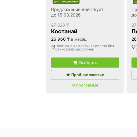
дистанционно
д
Предложение действует
Пр
до 15.08.2026
до
27 328 ₸
27
Костанай
П
26 960 ₸
26
в месяц
Честная ежемесячная оплата без
банковских рассрочек
Выбрать
Пробное занятие
О программе