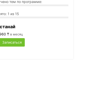
чено тем по программе:
ято: 1 из 15
станай
960 ₸
в месяц
Записаться