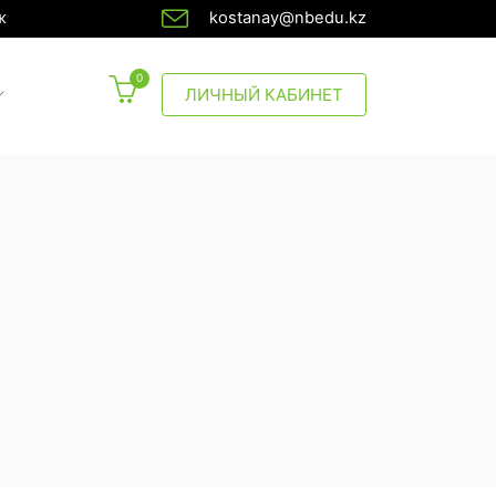
ж
kostanay@nbedu.kz
0
CURRENT)
ЛИЧНЫЙ КАБИНЕТ