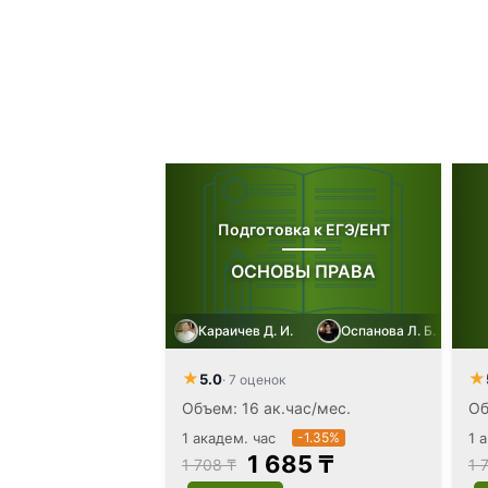
Подготовка к ЕГЭ/ЕНТ
ОСНОВЫ ПРАВА
Караичев Д. И.
Оспанова Л. Б.
★
★
5.0
· 7 оценок
Объем: 16 ак.час/мес.
Об
1 академ. час
-1.35%
1 
1 685 ₸
1 708 ₸
1 