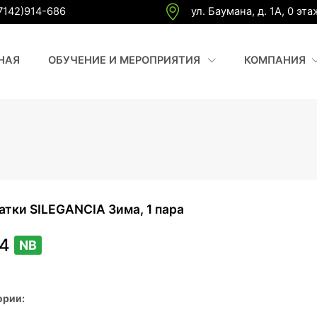
7142)914-686
ул. Баумана, д. 1А, 0 эта
(CURRENT)
(
НАЯ
ОБУЧЕНИЕ И МЕРОПРИЯТИЯ
КОМПАНИЯ
атки SILEGANCIA Зима, 1 пара
04
NB
ории: