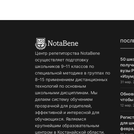
ПОСЛ
Центр репетиторства NotaBene
50 шк
осуществляет подготовку
получи
школьников 9–11 классов по
вузы 
специальной методике в группах по
«Изум
8–15 применением дистанционных
31 мар. 
технологий по основным
школьными дисциплинам. Мы
Обнов
делаем систему обучением
чтобы
12 мар. 
прозрачной для родителей,
эффективной и интересной для
Регист
обучающихся. Являемся
для ш
крупнейшим образовательным
февра
центром в Костанайской области.