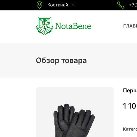
Костанай
+7(
ГЛАВ
Обзор товара
Перч
1 1
Катег