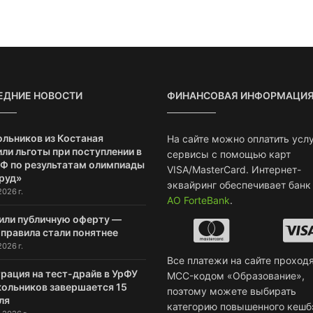
ЕДНИЕ НОВОСТИ
ФИНАНСОВАЯ ИНФОРМАЦИ
ольников из Костаная
На сайте можно оплатить услу
ли льготы при поступлении в
сервисы с помощью карт
РФ по результатам олимпиады
VISA/MasterCard. Интернет-
руд»
эквайринг обеспечивает банк
2026 г.
АО ForteBank
.
или публичную оферту —
 правила стали понятнее
2026 г.
Все платежи на сайте проходя
рация на тест-драйв в УрФУ
MCC-кодом «Образование»,
кольников завершается 15
поэтому можете выбирать
ля
категорию повышенного кешб