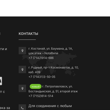
Я
КОНТАКТЫ
ги и
г. Костанай, ул. Баумана, д. 1А,
цок.этаж – NotaBene
+7 (7142)914-686
г. Рудный, пр-т Космонавтов, д. 10,
каб. 409
+7 (71431)3-50-05
г. Петропавловск, ул.
новый
Бостандыкская, д. 51, второй этаж
т с
+7 (7152)614-514
Для соединения с любым
эка за