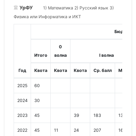
УрФУ
1) Математика 2) Русский язык 3)
Физика или Информатика и ИКТ
Бюджет
0
Итого
волна
I волна
Год
Квота
Квота
Квота
Ср. балл
Мин. ба
2025
60
2024
30
2023
45
39
183
133
2022
45
11
24
207
169