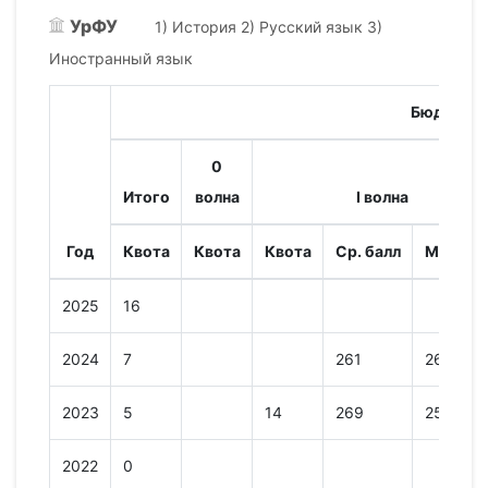
УрФУ
1) История 2) Русский язык 3)
Иностранный язык
Бюджет
0
Итого
волна
I волна
Год
Квота
Квота
Квота
Ср. балл
Мин. ба
2025
16
2024
7
261
264
2023
5
14
269
253
2022
0