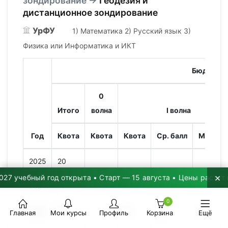
зондирование →
Геодезия и
дистанционное зондирование
УрФУ
1) Математика 2) Русский язык 3)
Физика или Информатика и ИКТ
Бюджет
0
Итого
волна
I волна
Год
Квота
Квота
Квота
Ср. балл
Мин. ба
2025
20
×
й год открыта • Старт — 15 августа • Цены растут на 2–3% ка
2024
11
0
2023
30
25
222
199
Главная
Мои курсы
Профиль
Корзина
Ещё