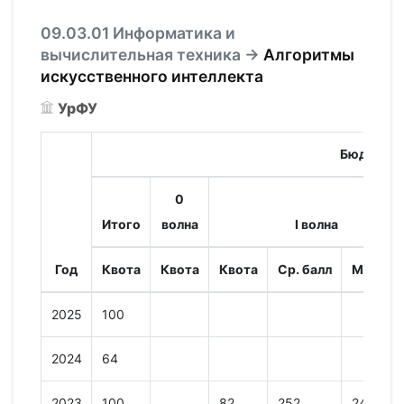
09.03.01 Информатика и
вычислительная техника →
Алгоритмы
искусственного интеллекта
УрФУ
Бюджет
0
Итого
волна
I волна
Год
Квота
Квота
Квота
Ср. балл
Мин. ба
2025
100
2024
64
2023
100
82
252
243