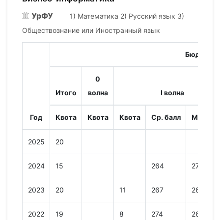
УрФУ
1) Математика 2) Русский язык 3)
Обществознание или Иностранный язык
Бюджет
0
Итого
волна
I волна
Год
Квота
Квота
Квота
Ср. балл
Мин. ба
2025
20
2024
15
264
273
2023
20
11
267
260
2022
19
8
274
269