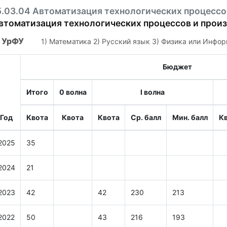
5.03.04 Автоматизация технологических процессо
втоматизация технологических процессов и прои
УрФУ
1) Математика 2) Русский язык 3) Физика или Инфо
Бюджет
Итого
0 волна
I волна
Год
Квота
Квота
Квота
Ср. балл
Мин. балл
К
2025
35
2024
21
2023
42
42
230
213
2022
50
43
216
193