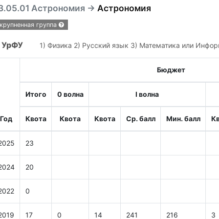
3.05.01 Астрономия →
Астрономия
крупненная группа
УрФУ
1) Физика 2) Русский язык 3) Математика или Инфо
Бюджет
Итого
0 волна
I волна
Год
Квота
Квота
Квота
Ср. балл
Мин. балл
К
2025
23
2024
20
2022
0
2019
17
0
14
241
216
3