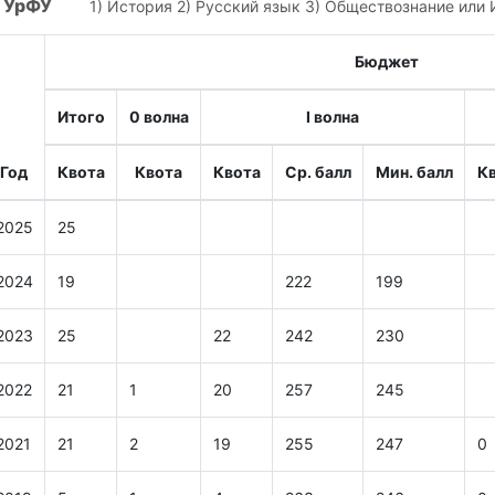
УрФУ
1) История 2) Русский язык 3) Обществознание или
Бюджет
Итого
0 волна
I волна
Год
Квота
Квота
Квота
Ср. балл
Мин. балл
К
2025
25
2024
19
222
199
2023
25
22
242
230
2022
21
1
20
257
245
2021
21
2
19
255
247
0