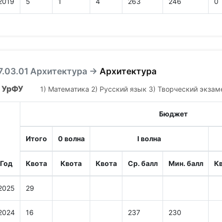
2019
5
1
4
263
246
0
7.03.01 Архитектура →
Архитектура
УрФУ
1) Математика 2) Русский язык 3) Творческий экзам
Бюджет
Итого
0 волна
I волна
Год
Квота
Квота
Квота
Ср. балл
Мин. балл
К
2025
29
2024
16
237
230