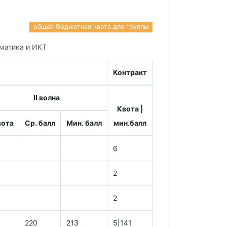
общая бюджетная квота для группы
рматика и ИКТ
Контракт
II волна
Квота |
вота
Ср. балл
Мин. балл
мин.балл
6
2
2
220
213
5|141