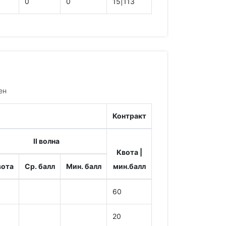
0
0
15|113
ен
Контракт
II волна
Квота |
вота
Ср. балл
Мин. балл
мин.балл
60
20