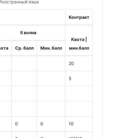
 Иностранный язык
Контракт
II волна
Квота |
вота
Ср. балл
Мин. балл
мин.балл
20
5
0
0
10