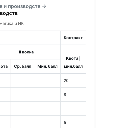
в и производств →
зводств
рматика и ИКТ
Контракт
II волна
Квота |
вота
Ср. балл
Мин. балл
мин.балл
20
8
5