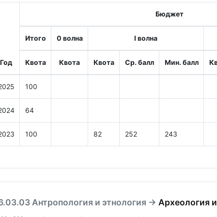
Бюджет
Итого
0 волна
I волна
Год
Квота
Квота
Квота
Ср. балл
Мин. балл
К
2025
100
2024
64
2023
100
82
252
243
6.03.03 Антропология и этнология →
Археология и