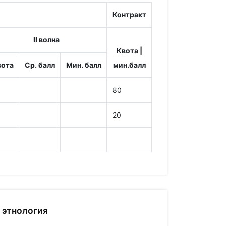
Контракт
II волна
Квота |
вота
Ср. балл
Мин. балл
мин.балл
80
20
 этнология