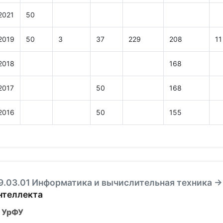
2021
50
2019
50
3
37
229
208
11
2018
168
2017
50
168
2016
50
155
9.03.01 Информатика и вычислительная техника →
нтеллекта
УрФУ