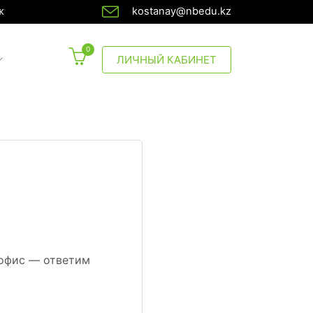
ж
kostanay@nbedu.kz
0
CURRENT)
ЛИЧНЫЙ КАБИНЕТ
 офис — ответим