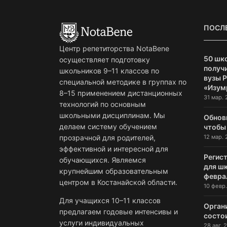
ПОСЛ
Центр репетиторства NotaBene
50 шк
осуществляет подготовку
получи
школьников 9–11 классов по
вузы 
специальной методике в группах по
«Изум
8–15 применением дистанционных
31 мар. 
технологий по основным
школьными дисциплинам. Мы
Обнов
делаем систему обучением
чтобы
12 мар. 
прозрачной для родителей,
эффективной и интересной для
Регист
обучающихся. Являемся
для ш
крупнейшим образовательным
февра
центром в Костанайской области.
10 февр.
Для учащихся 10–11 классов
Орган
предлагаем годовые интенсивы и
состо
услуги индивидуальных
28 авг. 2