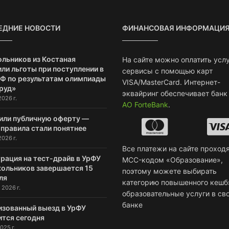
ЕДНИЕ НОВОСТИ
ФИНАНСОВАЯ ИНФОРМАЦИ
ольников из Костаная
На сайте можно оплатить услу
ли льготы при поступлении в
сервисы с помощью карт
РФ по результатам олимпиады
VISA/MasterCard. Интернет-
руд»
эквайринг обеспечивает банк
2026 г.
АО ForteBank
.
или публичную оферту —
 правила стали понятнее
2026 г.
Все платежи на сайте проходя
рация на тест-драйв в УрФУ
MCC-кодом «Образование»,
кольников завершается 15
поэтому можете выбирать
ля
категорию повышенного кешб
 2026 г.
образовательные услуги в св
банке
изованный выезд в УрФУ
ится сегодня
025 г.