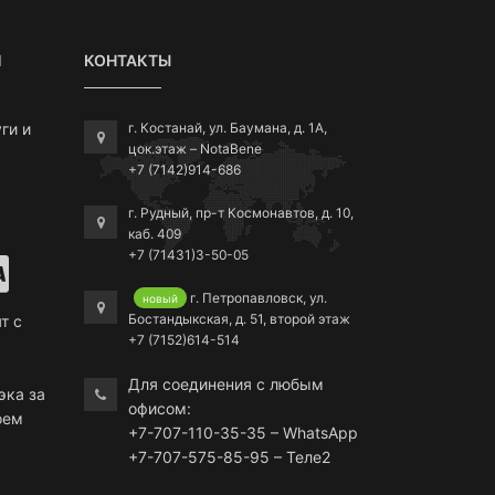
Я
КОНТАКТЫ
ги и
г. Костанай, ул. Баумана, д. 1А,
цок.этаж – NotaBene
+7 (7142)914-686
г. Рудный, пр-т Космонавтов, д. 10,
каб. 409
+7 (71431)3-50-05
г. Петропавловск, ул.
новый
Бостандыкская, д. 51, второй этаж
т с
+7 (7152)614-514
Для соединения с любым
эка за
офисом:
оем
+7-707-110-35-35 – WhatsApp
+7-707-575-85-95 – Теле2