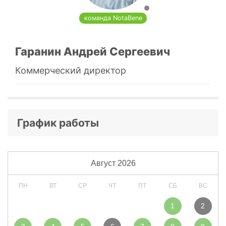
команда NotaBene
Гаранин Андрей Сергеевич
Коммерческий директор
График работы
Август
2026
ПН
ВТ
СР
ЧТ
ПТ
СБ
ВС
1
2