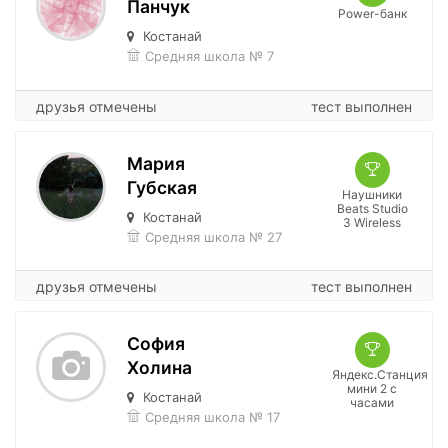
Панчук
Power-банк
Костанай
Средняя школа № 7
друзья отмечены
тест выполнен
Мария
Губская
Наушники
Beats Studio
Костанай
3 Wireless
Средняя школа № 27
друзья отмечены
тест выполнен
София
Холина
Яндекс.Станция
мини 2 с
Костанай
часами
Средняя школа № 17