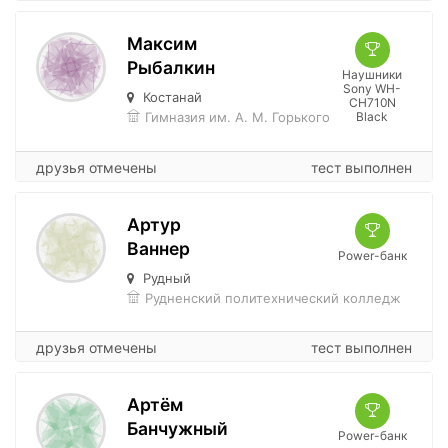
Максим
Рыбалкин
Наушники
Sony WH-
Костанай
CH710N
Гимназия им. А. М. Горького
Black
друзья отмечены
тест выполнен
Артур
Ваннер
Power-банк
Рудный
Рудненский политехнический колледж
друзья отмечены
тест выполнен
Артём
Банчужный
Power-банк