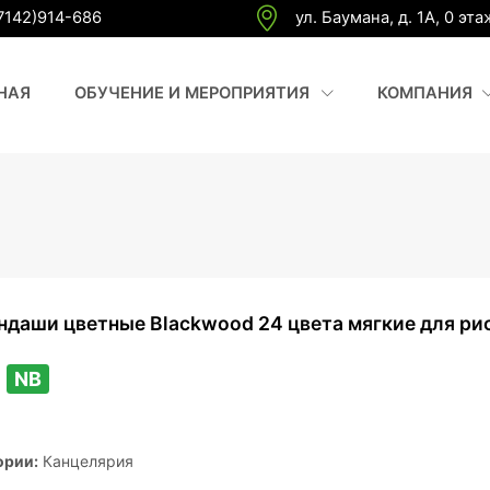
7142)914-686
ул. Баумана, д. 1А, 0 эта
(CURRENT)
(
НАЯ
ОБУЧЕНИЕ И МЕРОПРИЯТИЯ
КОМПАНИЯ
ндаши цветные Blackwood 24 цвета мягкие для ри
0
NB
ории:
Канцелярия