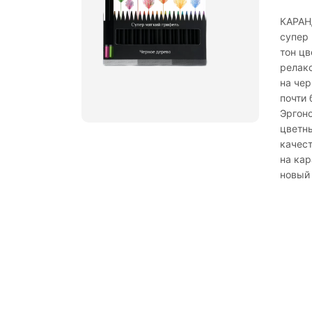
КАРАН
супер
тон цв
релак
на чер
почти 
Эргон
цветн
качест
на кар
новый 