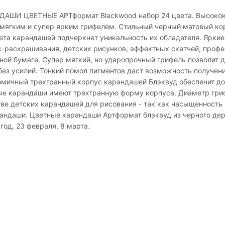
ДАШИ ЦВЕТНЫЕ АРТформат Blackwood набор 24 цвета. Высокока
 мягким и супер ярким грифелем. Стильный черный матовый ко
ета карандашей подчеркнет уникальность их обладателя. Ярки
с-раскрашивания, детских рисунков, эффектных скетчей, проф
ной бумаге. Супер мягкий, но ударопрочный грифель позволит
без усилий. Тонкий помол пигментов даст возможность получен
омичный трехгранный корпус карандашей Блэквуд обеспечит до
ые карандаши имеют трехгранную форму корпуса. Диаметр гриф
ве детских карандашей для рисования - так как насыщенность 
андаши. Цветные карандаши Артформат блэквуд из черного дер
год, 23 февраля, 8 марта.