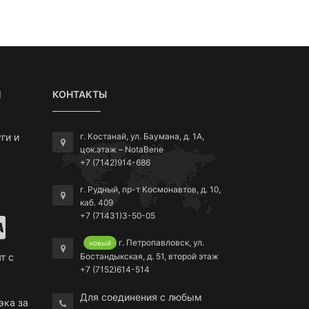
Я
КОНТАКТЫ
ги и
г. Костанай, ул. Баумана, д. 1А,
цок.этаж – NotaBene
+7 (7142)914-686
г. Рудный, пр-т Космонавтов, д. 10,
каб. 409
+7 (71431)3-50-05
г. Петропавловск, ул.
новый
Бостандыкская, д. 51, второй этаж
т с
+7 (7152)614-514
Для соединения с любым
эка за