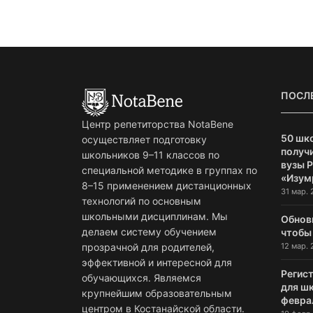
ПОСЛ
Центр репетиторства NotaBene
50 шк
осуществляет подготовку
получи
школьников 9–11 классов по
вузы 
специальной методике в группах по
«Изум
8–15 применением дистанционных
31 мар. 
технологий по основным
школьными дисциплинам. Мы
Обнов
делаем систему обучением
чтобы
12 мар. 
прозрачной для родителей,
эффективной и интересной для
Регист
обучающихся. Являемся
для ш
крупнейшим образовательным
февра
центром в Костанайской области.