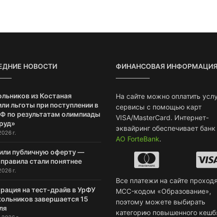
ЕДНИЕ НОВОСТИ
ФИНАНСОВАЯ ИНФОРМАЦИ
ольников из Костаная
На сайте можно оплатить услу
ли льготы при поступлении в
сервисы с помощью карт
РФ по результатам олимпиады
VISA/MasterCard. Интернет-
руд»
эквайринг обеспечивает банк
2026 г.
АО ForteBank
.
или публичную оферту —
 правила стали понятнее
2026 г.
Все платежи на сайте проходя
рация на тест-драйв в УрФУ
MCC-кодом «Образование»,
кольников завершается 15
поэтому можете выбирать
ля
категорию повышенного кешб