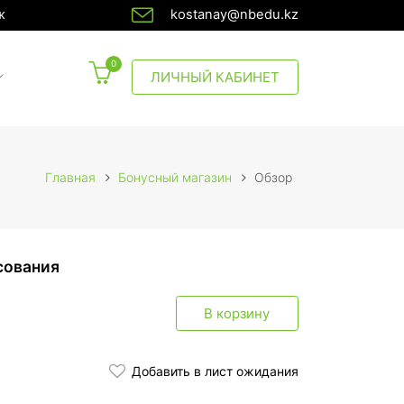
ж
kostanay@nbedu.kz
0
CURRENT)
ЛИЧНЫЙ КАБИНЕТ
Главная
Бонусный магазин
Обзор
сования
В корзину
Добавить в лист ожидания