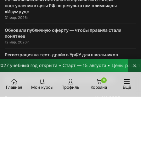
поступлении в вузы РФ по результатам олимпиады
«Изумруд»
31 мар. 2026 г.
Обновили публичную оферту — чтобы правила стали
понятнее
12 мар. 2026 г.
Регистрация на тест-драйв в УрФУ для школьников
завершается 15 февраля
×
учебный год открыта • Старт — 15 августа • Цены растут на 2
10 февр. 2026 г.
Организованный выезд в УрФУ состоится сегодня
0
28 авг. 2025 г.
Главная
Мои курсы
Профиль
Корзина
Ещё
Важная информация для поступающих в УрФУ-2025 и
другие российские университеты
23 июл. 2025 г.
Началась приемная кампания в УрФУ, публикуем график
выездов представителей приемной комиссии в Казахстане
20 июн. 2025 г.