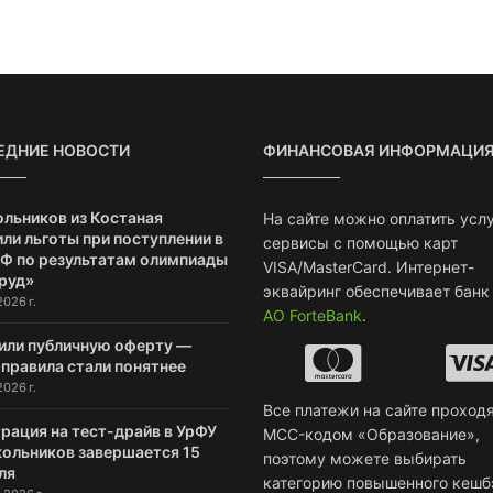
ЕДНИЕ НОВОСТИ
ФИНАНСОВАЯ ИНФОРМАЦИ
ольников из Костаная
На сайте можно оплатить услу
ли льготы при поступлении в
сервисы с помощью карт
РФ по результатам олимпиады
VISA/MasterCard. Интернет-
руд»
эквайринг обеспечивает банк
2026 г.
АО ForteBank
.
или публичную оферту —
 правила стали понятнее
2026 г.
Все платежи на сайте проходя
рация на тест-драйв в УрФУ
MCC-кодом «Образование»,
кольников завершается 15
поэтому можете выбирать
ля
категорию повышенного кешб