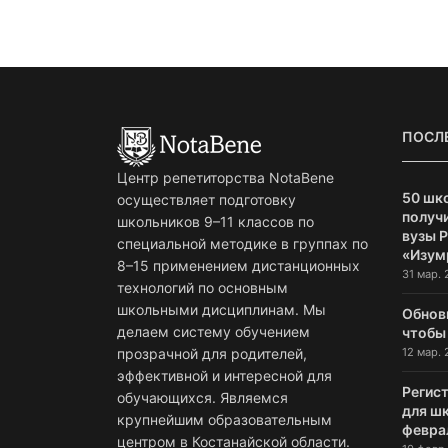
ПОСЛ
Центр репетиторства NotaBene
50 шк
осуществляет подготовку
получи
школьников 9–11 классов по
вузы 
специальной методике в группах по
«Изум
8–15 применением дистанционных
31 мар. 
технологий по основным
школьными дисциплинам. Мы
Обнов
делаем систему обучением
чтобы
12 мар. 
прозрачной для родителей,
эффективной и интересной для
Регист
обучающихся. Являемся
для ш
крупнейшим образовательным
февра
центром в Костанайской области.