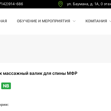
7142)914-686
ул. Баумана, д. 1А, 0 эта
(CURRENT)
(
НАЯ
ОБУЧЕНИЕ И МЕРОПРИЯТИЯ
КОМПАНИЯ
к массажный валик для спины МФР
3
NB
ории: