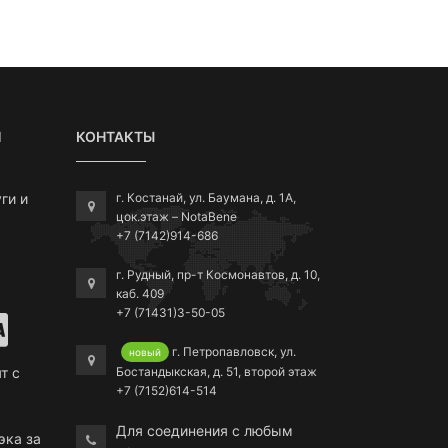
Я
КОНТАКТЫ
ги и
г. Костанай, ул. Баумана, д. 1А,
цок.этаж – NotaBene
+7 (7142)914-686
г. Рудный, пр-т Космонавтов, д. 10,
каб. 409
+7 (71431)3-50-05
г. Петропавловск, ул.
новый
Бостандыкская, д. 51, второй этаж
т с
+7 (7152)614-514
Для соединения с любым
эка за