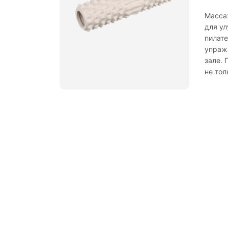
Масса
для ул
пилат
упраж
зале. 
не тол