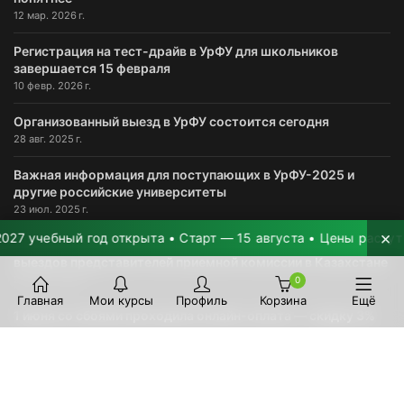
12 мар. 2026 г.
Регистрация на тест-драйв в УрФУ для школьников
завершается 15 февраля
10 февр. 2026 г.
Организованный выезд в УрФУ состоится сегодня
28 авг. 2025 г.
Важная информация для поступающих в УрФУ-2025 и
другие российские университеты
23 июл. 2025 г.
×
учебный год открыта • Старт — 15 августа • Цены растут на 2
Началась приемная кампания в УрФУ, публикуем график
выездов представителей приемной комиссии в Казахстане
20 июн. 2025 г.
0
Главная
Мои курсы
Профиль
Корзина
Ещё
1 июня со сбоями проходила онлайн-оплата — скидку 3%
продлили до 2 июня
2 июн. 2025 г.
ФИНАНСОВАЯ ИНФОРМАЦИЯ