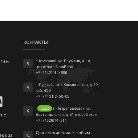
Я
КОНТАКТЫ
ги и
г. Костанай, ул. Баумана, д. 1А,
цок.этаж – NotaBene
+7 (7142)914-686
г. Рудный, пр-т Космонавтов, д. 10,
каб. 409
+7 (71431)3-50-05
г. Петропавловск, ул.
новый
Бостандыкская, д. 51, второй этаж
т с
+7 (7152)614-514
Для соединения с любым
эка за