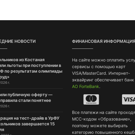
ЕДНИЕ НОВОСТИ
ФИНАНСОВАЯ ИНФОРМАЦИ
ольников из Костаная
На сайте можно оплатить услу
ли льготы при поступлении в
сервисы с помощью карт
РФ по результатам олимпиады
VISA/MasterCard. Интернет-
руд»
эквайринг обеспечивает банк
2026 г.
АО ForteBank
.
или публичную оферту —
 правила стали понятнее
2026 г.
Все платежи на сайте проходя
рация на тест-драйв в УрФУ
MCC-кодом «Образование»,
кольников завершается 15
поэтому можете выбирать
ля
категорию повышенного кешб