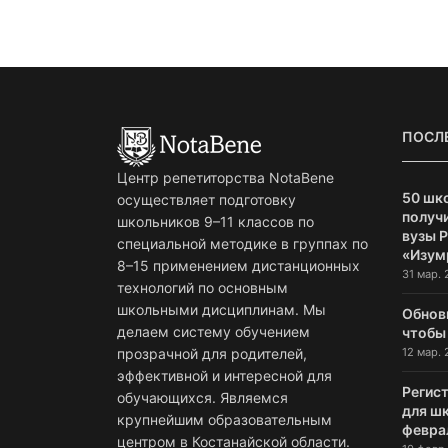
ПОСЛ
Центр репетиторства NotaBene
50 шк
осуществляет подготовку
получи
школьников 9–11 классов по
вузы 
специальной методике в группах по
«Изум
8–15 применением дистанционных
31 мар. 
технологий по основным
школьными дисциплинам. Мы
Обнов
делаем систему обучением
чтобы
12 мар. 
прозрачной для родителей,
эффективной и интересной для
Регист
обучающихся. Являемся
для ш
крупнейшим образовательным
февра
центром в Костанайской области.