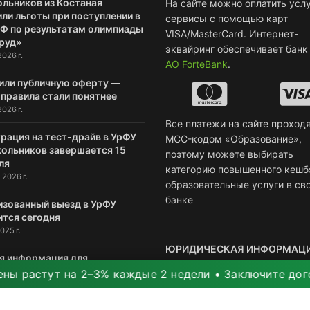
ольников из Костаная
На сайте можно оплатить услу
ли льготы при поступлении в
сервисы с помощью карт
РФ по результатам олимпиады
VISA/MasterCard. Интернет-
руд»
эквайринг обеспечивает банк
2026 г.
АО ForteBank
.
или публичную оферту —
 правила стали понятнее
2026 г.
Все платежи на сайте проходя
рация на тест-драйв в УрФУ
MCC-кодом «Образование»,
кольников завершается 15
поэтому можете выбирать
ля
категорию повышенного кешб
 2026 г.
образовательные услуги в св
банке
изованный выезд в УрФУ
ится сегодня
025 г.
ЮРИДИЧЕСКАЯ ИНФОРМАЦ
я информация для
пающих в УрФУ-2025 и другие
стут на 2–3% каждые 2 недели • Заключите договор се
йские университеты
Совместное предпринимате
2025 г.
ИП Смирнов Александр Серг