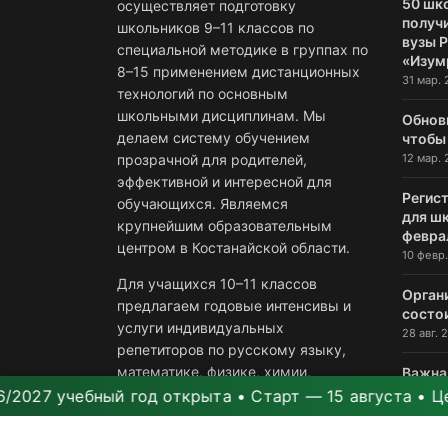
50 шк
осуществляет подготовку
получи
школьников 9–11 классов по
вузы 
специальной методике в группах по
«Изум
8–15 применением дистанционных
31 мар. 
технологий по основным
школьными дисциплинам. Мы
Обнов
делаем систему обучением
чтобы
12 мар. 
прозрачной для родителей,
эффективной и интересной для
Регист
обучающихся. Являемся
для ш
крупнейшим образовательным
февра
центром в Костанайской области.
10 февр.
Для учащихся 10–11 классов
Орган
предлагаем годовые интенсивы и
состо
услуги индивидуальных
28 авг. 2
репетиторов по русскому языку,
математике, физике, химии,
Важна
посту
обществознанию, истории России,
 учебный год открыта • Старт — 15 августа • Цены ра
росси
английскому языку, биологии,
23 июл. 
информатике и литературе.