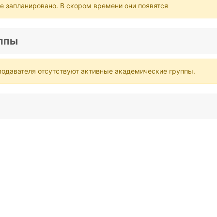
е запланировано. В скором времени они появятся
ппы
подавателя отсутствуют активные академические группы.