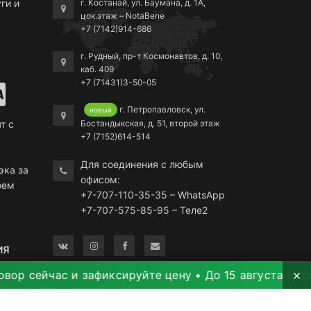
ги и
г. Костанай, ул. Баумана, д. 1А,
цок.этаж – NotaBene
+7 (7142)914-686
г. Рудный, пр-т Космонавтов, д. 10,
каб. 409
+7 (71431)3-50-05
г. Петропавловск, ул.
новый
Бостандыкская, д. 51, второй этаж
т с
+7 (7152)614-514
Для соединения с любым
эка за
офисом:
оем
+7-707-110-35-35 – WhatsApp
+7-707-575-85-95 – Теле2
ИЯ
×
йчас и зафиксируйте цену • До 15 августа — скидка 
ЕДИНЫЙ ЦЕНТР ОБРАТНОЙ СВЯЗИ
льство
еевич