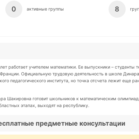
0
8
активные группы
гру
ет работает учителем математики. Ее выпускники – студенты т
, Франции. Официальную трудовую деятельность в школе Динара
ого педагогического института, но точка отсчета лежит еще ран
ара Шакировна готовит школьников к математическим олимпиа
бластных этапах, выходят на республику.
есплатные предметные консультации