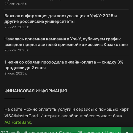
28 авг. 2025 г.
Важная информация для поступающих в УрФУ-2025 и
другие российские университеты
23 июл. 2025 г.
Началась приемная кампания в УрФУ, публикуем график
выездов представителей приемной комиссии в Казахстане
20 июн. 2025 г.
1 июня со сбоями проходила онлайн-оплата — скидку 3%
продлили до 2 июня
2 июн. 2025 г.
ФИНАНСОВАЯ ИНФОРМАЦИЯ
На сайте можно оплатить услуги и сервисы с помощью карт
VISA/MasterCard. Интернет-эквайринг обеспечивает банк
АО ForteBank
.
×
чебный год открыта • Старт — 15 августа • Цены растут на 2–