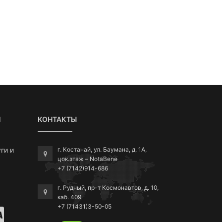
Я
КОНТАКТЫ
ги и
г. Костанай, ул. Баумана, д. 1А,
цок.этаж – NotaBene
+7 (7142)914-686
г. Рудный, пр-т Космонавтов, д. 10,
каб. 409
+7 (71431)3-50-05