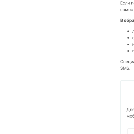
Если п
самост
В обр
Специа
SMS.
Для
моб