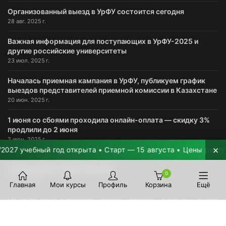
Организованный выезд в УрФУ состоится сегодня
28 авг. 2025 г.
Важная информация для поступающих в УрФУ-2025 и
другие российские университеты
23 июл. 2025 г.
Началась приемная кампания в УрФУ, публикуем график
выездов представителей приемной комиссии в Казахстане
20 июн. 2025 г.
1 июня со сбоями проходила онлайн-оплата — скидку 3%
продлили до 2 июня
2 июн. 2025 г.
×
 учебный год открыта • Старт — 15 августа • Цены растут на 
ФИНАНСОВАЯ ИНФОРМАЦИЯ
0
Главная
Мои курсы
Профиль
Корзина
Ещё
На сайте можно оплатить услуги и сервисы с помощью карт
VISA/MasterCard. Интернет-эквайринг обеспечивает банк
АО ForteBank
.